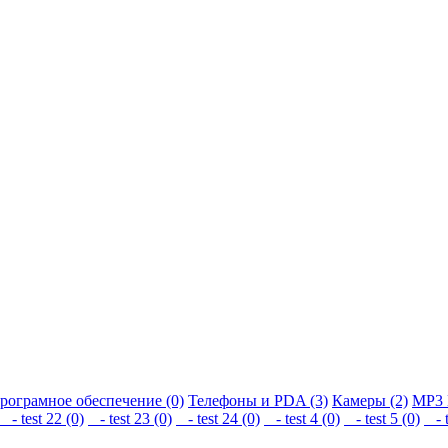
рограмное обеспечение (0)
Телефоны и PDA (3)
Камеры (2)
MP3 
- test 22 (0)
- test 23 (0)
- test 24 (0)
- test 4 (0)
- test 5 (0)
- t